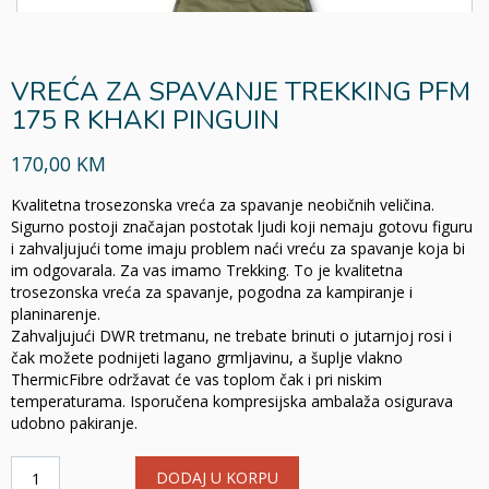
VREĆA ZA SPAVANJE TREKKING PFM
175 R KHAKI PINGUIN
170,00 KM
Kvalitetna trosezonska vreća za spavanje neobičnih veličina.
Sigurno postoji značajan postotak ljudi koji nemaju gotovu figuru
i zahvaljujući tome imaju problem naći vreću za spavanje koja bi
im odgovarala. Za vas imamo Trekking. To je kvalitetna
trosezonska vreća za spavanje, pogodna za kampiranje i
planinarenje.
Zahvaljujući DWR tretmanu, ne trebate brinuti o jutarnjoj rosi i
čak možete podnijeti lagano grmljavinu, a šuplje vlakno
ThermicFibre održavat će vas toplom čak i pri niskim
temperaturama. Isporučena kompresijska ambalaža osigurava
udobno pakiranje.
VREĆA
DODAJ U KORPU
ZA