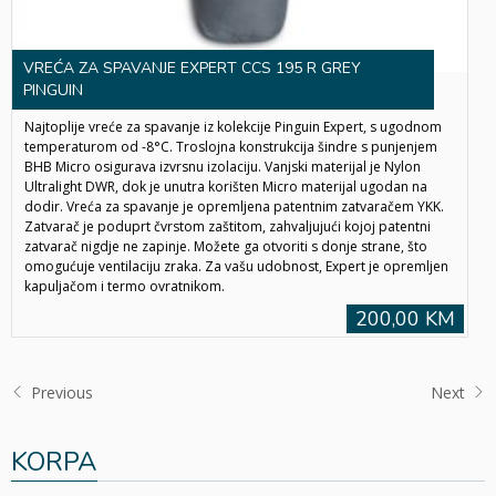
VREĆA ZA SPAVANJE EXPERT CCS 195 R GREY
PINGUIN
Najtoplije vreće za spavanje iz kolekcije Pinguin Expert, s ugodnom
temperaturom od -8°C. Troslojna konstrukcija šindre s punjenjem
BHB Micro osigurava izvrsnu izolaciju. Vanjski materijal je Nylon
Ultralight DWR, dok je unutra korišten Micro materijal ugodan na
dodir. Vreća za spavanje je opremljena patentnim zatvaračem YKK.
Zatvarač je poduprt čvrstom zaštitom, zahvaljujući kojoj patentni
zatvarač nigdje ne zapinje. Možete ga otvoriti s donje strane, što
omogućuje ventilaciju zraka. Za vašu udobnost, Expert je opremljen
kapuljačom i termo ovratnikom.
200,00 KM
Previous
Next
KORPA