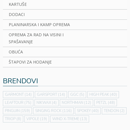
KARTUŠE
DODACI
PLANINARSKA I KAMP OPREMA
OPREMA ZA RAD NA VISINI I
SPAŠAVANJE
OBUĆA
ŠTAPOVI ZA HODANJE
BRENDOVI
GARMONT
(14)
GARSPORT
(14)
GGC
(5)
HIGH PEAK
(40)
LEAFTOUR
(75)
NIKWAX
(4)
NORTHMAN
(12)
PETZL
(48)
PINGUIN
(159)
SINGING ROCK
(116)
SPOKEY
(40)
TENDON
(2)
TRIOP
(8)
VIPOLE
(19)
WIND X-TREME
(13)