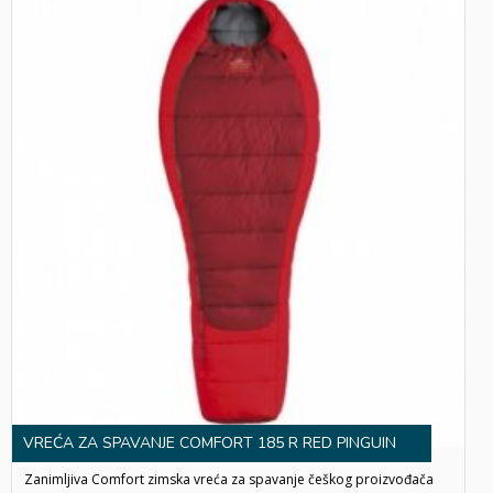
VREĆA ZA SPAVANJE COMFORT 185 R RED PINGUIN
Zanimljiva Comfort zimska vreća za spavanje češkog proizvođača