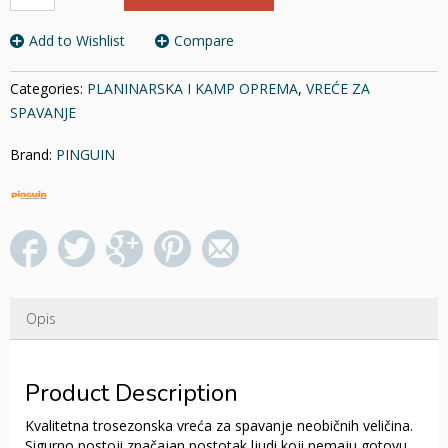
SPAVANJE
TREKKING
Add to Wishlist
Compare
PFM
175
Categories:
PLANINARSKA I KAMP OPREMA
,
VREĆE ZA
R
SPAVANJE
KHAKI
PINGUIN
Brand:
PINGUIN
količina
Opis
Product Description
Kvalitetna trosezonska vreća za spavanje neobičnih veličina.
Sigurno postoji značajan postotak ljudi koji nemaju gotovu