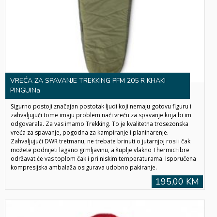
VREĆA ZA SPAVANJE TREKKING PFM 205 R KHAKI
PINGUINa
Sigurno postoji značajan postotak ljudi koji nemaju gotovu figuru i
zahvaljujući tome imaju problem naći vreću za spavanje koja bi im
odgovarala. Za vas imamo Trekking. To je kvalitetna trosezonska
vreća za spavanje, pogodna za kampiranje i planinarenje.
Zahvaljujući DWR tretmanu, ne trebate brinuti o jutarnjoj rosi i čak
možete podnijeti lagano grmljavinu, a šuplje vlakno ThermicFibre
održavat će vas toplom čak i pri niskim temperaturama. Isporučena
kompresijska ambalaža osigurava udobno pakiranje.
195,00 KM