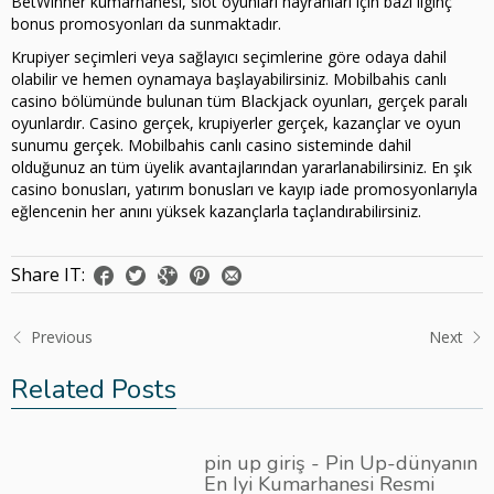
BetWinner kumarhanesi, slot oyunları hayranları için bazı ilginç
bonus promosyonları da sunmaktadır.
Krupiyer seçimleri veya sağlayıcı seçimlerine göre odaya dahil
olabilir ve hemen oynamaya başlayabilirsiniz. Mobilbahis canlı
casino bölümünde bulunan tüm Blackjack oyunları, gerçek paralı
oyunlardır. Casino gerçek, krupiyerler gerçek, kazançlar ve oyun
sunumu gerçek. Mobilbahis canlı casino sisteminde dahil
olduğunuz an tüm üyelik avantajlarından yararlanabilirsiniz. En şık
casino bonusları, yatırım bonusları ve kayıp iade promosyonlarıyla
eğlencenin her anını yüksek kazançlarla taçlandırabilirsiniz.
Share IT:
Previous
Next
Related Posts
pin up giriş - Pin Up-dünyanın
En Iyi Kumarhanesi Resmi