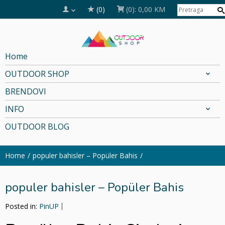
(0)
(0):
0,00 KM
Home
OUTDOOR SHOP
BRENDOVI
INFO
OUTDOOR BLOG
Home
populer bahisler – Popüler Bahis
populer bahisler – Popüler Bahis
Posted in:
PinUP