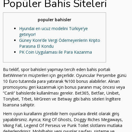
Popüler Bahis Siteleri
populer bahisler
Hyundai en ucuz modelini Türkiye’ye
getiriyor!
Güney Kore’de Vergi Ödemeyenlerin Kripto
Parasına El Kondu
PK Coin Uygulaması ile Para Kazanma
Bu teklif, spor bahisleri yapmayı tercih eden bahis portalı
BetWinner'ın müşterileri için geçerlidir. Oyuncular Perşembe günü
10 Euro tutarında para yatırarak %100 bonus alabilirler. Alınan
promosyonu geri kazanmak için bonus paranın maç öncesi veya
“Canlı” bahislerde kullanılması gerekir. Bet365, Betfair, Unibet,
Tonybet, Trbet, MrGreen ve Betway gibi bahis siteleri İngiltere
lisansına sahiptir.
Hem oyun kurallarını görebilir hem oyunlara direkt olarak giriş
yapabilirsiniz. Ayrıca; King Of Ghosts, Doggy Riches Megaways,
Viking Fall, Legend Of Perseus ve Punk Toilet slotlarını mutlaka
değerlendiriniz. Mobilbahis yeni oyunlar sayfası, sisteme ve