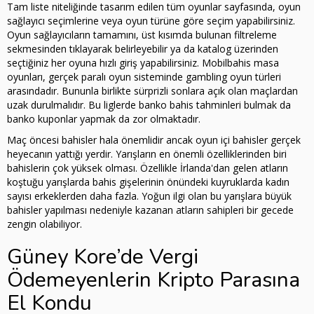
Tam liste niteliğinde tasarım edilen tüm oyunlar sayfasında, oyun
sağlayıcı seçimlerine veya oyun türüne göre seçim yapabilirsiniz.
Oyun sağlayıcıların tamamını, üst kısımda bulunan filtreleme
sekmesinden tıklayarak belirleyebilir ya da katalog üzerinden
seçtiğiniz her oyuna hızlı giriş yapabilirsiniz. Mobilbahis masa
oyunları, gerçek paralı oyun sisteminde gambling oyun türleri
arasındadır. Bununla birlikte sürprizli sonlara açık olan maçlardan
uzak durulmalıdır. Bu liglerde banko bahis tahminleri bulmak da
banko kuponlar yapmak da zor olmaktadır.
Maç öncesi bahisler hala önemlidir ancak oyun içi bahisler gerçek
heyecanın yattığı yerdir. Yarışların en önemli özelliklerinden biri
bahislerin çok yüksek olması. Özellikle İrlanda'dan gelen atların
koştuğu yarışlarda bahis gişelerinin önündeki kuyruklarda kadın
sayısı erkeklerden daha fazla. Yoğun ilgi olan bu yarışlara büyük
bahisler yapılması nedeniyle kazanan atların sahipleri bir gecede
zengin olabiliyor.
Güney Kore’de Vergi
Ödemeyenlerin Kripto Parasına
El Kondu