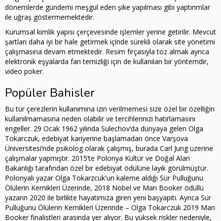
dönemlerde gündemi meşgul eden şike yapılması gibi yaptırımlar
ile uğraş göstermemektedir.
Kurumsal kimlik yapısı çerçevesinde işlemler yerine getirilir. Mevcut
şartları daha iyi bir hale getirmek içinde sürekli olarak site yönetimi
çalışmasına devam etmektedir. Resim fırçasıyla toz almak ayrıca
elektronik eşyalarda fan temizliği için de kullanılan bir yöntemdir,
video poker.
Popüler Bahisler
Bu tür çerezlerin kullanımına izin verilmemesi size özel bir özelliğin
kullanılmamasına neden olabilir ve tercihlerinizi hatırlamasını
engeller. 29 Ocak 1962 yılında Sulechov’da dünyaya gelen Olga
Tokarczuk, edebiyat kariyerine başlamadan önce Varşova
Üniversitesi’nde psikolog olarak çalışmış, burada Carl Jung üzerine
çalışmalar yapmıştır. 2015’te Polonya Kültür ve Doğal Alan
Bakanlığı tarafından özel bir edebiyat ödülüne layık görülmüştür.
Polonyalı yazar Olga Tokarzcuk'un kaleme aldığı Sür Pulluğunu
Ölülerin Kemikleri Üzerinde, 2018 Nobel ve Man Booker ödüllü
yazarın 2020 ile birlikte hayatımıza giren yeni başyapıtı. Ayrıca Sür
Pulluğunu Ölülerin Kemikleri Üzerinde – Olga Tokarczuk 2019 Man
Booker finalistleri arasında yer alıyor. Bu yüksek riskler nedeniyle,