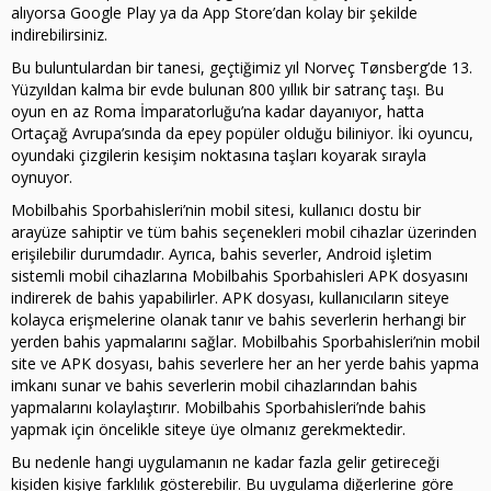
alıyorsa Google Play ya da App Store’dan kolay bir şekilde
indirebilirsiniz.
Bu buluntulardan bir tanesi, geçtiğimiz yıl Norveç Tønsberg’de 13.
Yüzyıldan kalma bir evde bulunan 800 yıllık bir satranç taşı. Bu
oyun en az Roma İmparatorluğu’na kadar dayanıyor, hatta
Ortaçağ Avrupa’sında da epey popüler olduğu biliniyor. İki oyuncu,
oyundaki çizgilerin kesişim noktasına taşları koyarak sırayla
oynuyor.
Mobilbahis Sporbahisleri’nin mobil sitesi, kullanıcı dostu bir
arayüze sahiptir ve tüm bahis seçenekleri mobil cihazlar üzerinden
erişilebilir durumdadır. Ayrıca, bahis severler, Android işletim
sistemli mobil cihazlarına Mobilbahis Sporbahisleri APK dosyasını
indirerek de bahis yapabilirler. APK dosyası, kullanıcıların siteye
kolayca erişmelerine olanak tanır ve bahis severlerin herhangi bir
yerden bahis yapmalarını sağlar. Mobilbahis Sporbahisleri’nin mobil
site ve APK dosyası, bahis severlere her an her yerde bahis yapma
imkanı sunar ve bahis severlerin mobil cihazlarından bahis
yapmalarını kolaylaştırır. Mobilbahis Sporbahisleri’nde bahis
yapmak için öncelikle siteye üye olmanız gerekmektedir.
Bu nedenle hangi uygulamanın ne kadar fazla gelir getireceği
kişiden kişiye farklılık gösterebilir. Bu uygulama diğerlerine göre