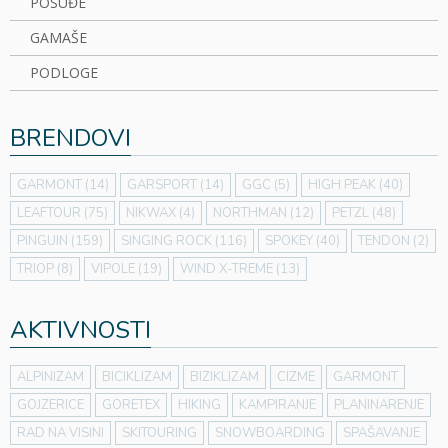
POSUĐE
GAMAŠE
PODLOGE
BRENDOVI
GARMONT
(14)
GARSPORT
(14)
GGC
(5)
HIGH PEAK
(40)
LEAFTOUR
(75)
NIKWAX
(4)
NORTHMAN
(12)
PETZL
(48)
PINGUIN
(159)
SINGING ROCK
(116)
SPOKEY
(40)
TENDON
(2)
TRIOP
(8)
VIPOLE
(19)
WIND X-TREME
(13)
AKTIVNOSTI
ALPINIZAM
BICIKLIZAM
BIZIKLIZAM
CIZME
GARMONT
GOJZERICE
GORETEX
HIKING
KAMPIRANJE
PLANINARENJE
RAD NA VISINI
SKITOURING
SNOWBOARDING
SPAŠAVANJE