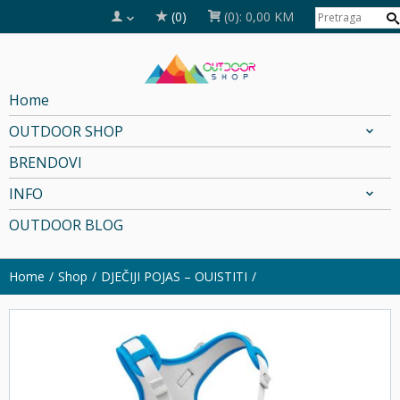
(0)
(0):
0,00 KM
Home
OUTDOOR SHOP
BRENDOVI
INFO
OUTDOOR BLOG
Home
Shop
DJEČIJI POJAS – OUISTITI
SOLD OUT!