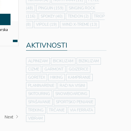
NIKWAX
(4)
NORTHMAN
(12)
PETZL
(48)
PINGUIN
(159)
SINGING ROCK
(116)
SPOKEY
(40)
TENDON
(2)
TRIOP
(8)
VIPOLE
(19)
WIND X-TREME
(13)
arska
AKTIVNOSTI
ALPINIZAM
BICIKLIZAM
BIZIKLIZAM
CIZME
GARMONT
GOJZERICE
GORETEX
HIKING
KAMPIRANJE
PLANINARENJE
RAD NA VISINI
SKITOURING
SNOWBOARDING
SPAŠAVANJE
SPORTSKO PENJANJE
TREKING
TRČANJE
VIA FERRATA
Next
VIBRAM