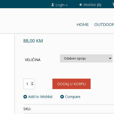
Login
Wishlist
(0)
HOME
OUTDOOR
GAMAŠE PINGUIN
88,00 KM
VELIČINA
GAMAŠE
DODAJ U KORPU
PINGUIN
količina
Add to Wishlist
Compare
SKU: