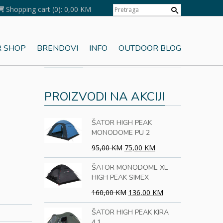
Shopping cart
(0):
0,00 KM
 SHOP
BRENDOVI
INFO
OUTDOOR BLOG
KORPA
PROIZVODI NA AKCIJI
ŠATOR HIGH PEAK
MONODOME PU 2
95,00 KM
75,00 KM
ŠATOR MONODOME XL
HIGH PEAK SIMEX
160,00 KM
136,00 KM
ŠATOR HIGH PEAK KIRA
4.1