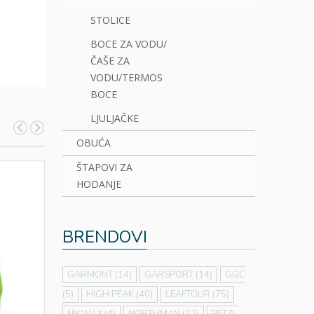
STOLICE
BOCE ZA VODU/
ČAŠE ZA
VODU/TERMOS
BOCE
LJULJAČKE
OBUĆA
ŠTAPOVI ZA
HODANJE
BRENDOVI
GARMONT
(14)
GARSPORT
(14)
GGC
(5)
HIGH PEAK
(40)
LEAFTOUR
(75)