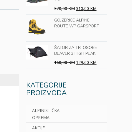
370,00 KM
310,00 KM
GOJZERICE ALPINE
ROUTE WP GARSPORT
ŠATOR ZA TRI OSOBE
BEAVER 3 HIGH PEAK
160,00 KM
129,60 KM
KATEGORIJE
PROIZVODA
ALPINISTIČKA
OPREMA
AKCIJE