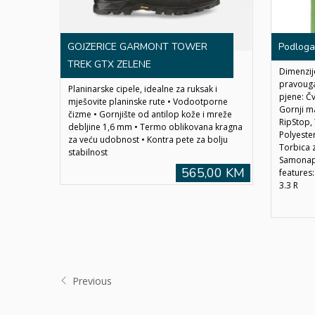
GOJZERICE GARMONT TOWER
Podloga
TREK GTX ZELENE
Dimenzije
pravouga
Planinarske cipele, idealne za ruksak i
pjene: Č
mješovite planinske rute • Vodootporne
Gornji m
čizme • Gornjište od antilop kože i mreže
RipStop,
debljine 1,6 mm • Termo oblikovana kragna
Polyeste
za veću udobnost • Kontra pete za bolju
Torbica 
stabilnost
Samonapu
565,00 KM
features
3.3 R
Previous