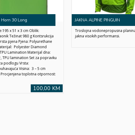
 Horn 30 Long
JAKNA ALPINE PINGUIN
:195 x 51 x 3 cm Oblik:
Troslojna vodonepropusna planin
onik Težinat 980 g Kontsrukcija
jakna visokih performansi.
vrsta pjena Pjena: Polyurethane
aterijal: Polyester Diamond
 TPU Lamination Materijal dna:
r, TPU lamination Set za popravku
za podlogu Vrsta:
havajuća Visina: 3 – 5 cm
: Procjenjena toplotna otpornost:
100,00 KM