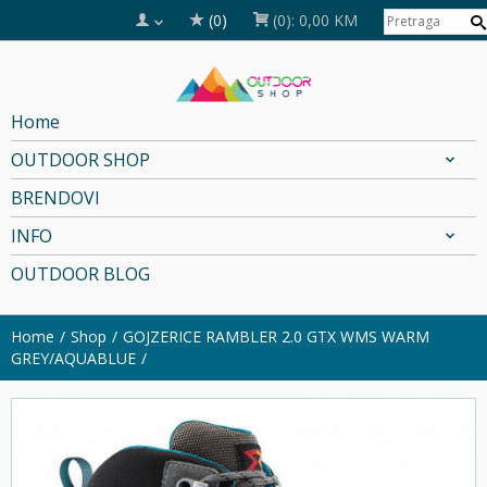
(0)
(0):
0,00 KM
Home
OUTDOOR SHOP
BRENDOVI
INFO
OUTDOOR BLOG
Home
Shop
GOJZERICE RAMBLER 2.0 GTX WMS WARM
GREY/AQUABLUE