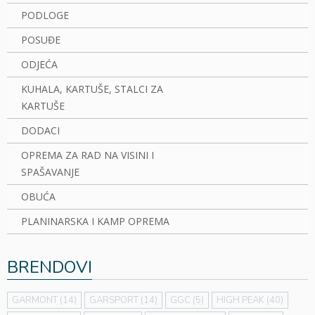
PODLOGE
POSUĐE
ODJEĆA
KUHALA, KARTUŠE, STALCI ZA
KARTUŠE
DODACI
OPREMA ZA RAD NA VISINI I
SPAŠAVANJE
OBUĆA
PLANINARSKA I KAMP OPREMA
BRENDOVI
GARMONT
(14)
GARSPORT
(14)
GGC
(5)
HIGH PEAK
(40)