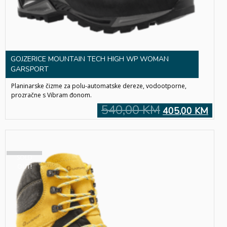
GOJZERICE MOUNTAIN TECH HIGH WP WOMAN
GARSPORT
Planinarske čizme za polu-automatske dereze, vodootporne,
prozračne s Vibram đonom.
540,00 KM
405,00 KM
SOLD
OUT!