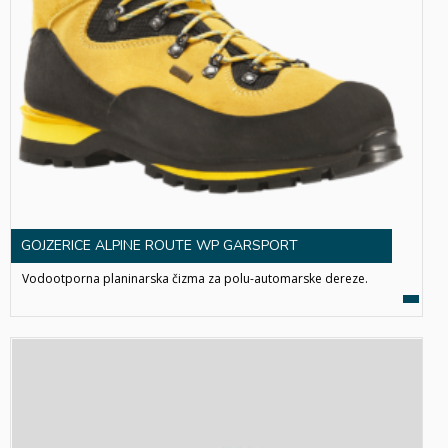
GOJZERICE ALPINE ROUTE WP GARSPORT
Vodootporna planinarska čizma za polu-automarske dereze.