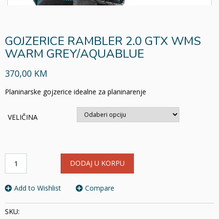
GOJZERICE RAMBLER 2.0 GTX WMS
WARM GREY/AQUABLUE
370,00 KM
Planinarske gojzerice idealne za planinarenje
VELIČINA
GOJZERICE
DODAJ U KORPU
RAMBLER
2.0
GTX
Add to Wishlist
Compare
WMS
WARM
SKU:
GREY/AQUABLUE