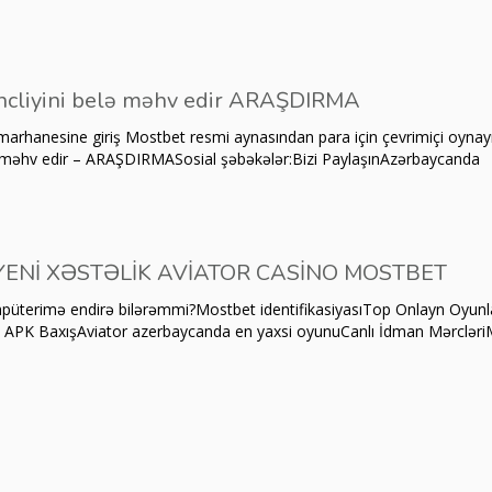
əncliyini belə məhv edir ARAŞDIRMA
marhanesine giriş Mostbet resmi aynasından para için çevrimiçi oynayı
ə məhv edir – ARAŞDIRMASosial şəbəkələr:Bizi PaylaşınAzərbaycanda
ENİ XƏSTƏLİK AVİATOR CASİNO MOSTBET
üterimə endirə bilərəmmi?Mostbet identifikasiyasıTop Onlayn Oyun
t APK BaxışAviator azerbaycanda en yaxsi oyunuCanlı İdman Mərclər