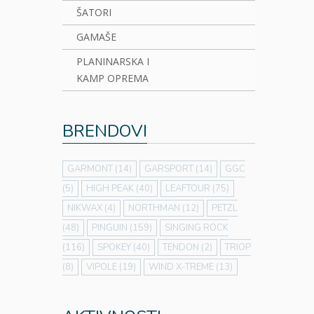
ŠATORI
GAMAŠE
PLANINARSKA I
KAMP OPREMA
BRENDOVI
GARMONT
(14)
GARSPORT
(14)
GGC
(5)
HIGH PEAK
(40)
LEAFTOUR
(75)
NIKWAX
(4)
NORTHMAN
(12)
PETZL
(48)
PINGUIN
(159)
SINGING ROCK
(116)
SPOKEY
(40)
TENDON
(2)
TRIOP
(8)
VIPOLE
(19)
WIND X-TREME
(13)