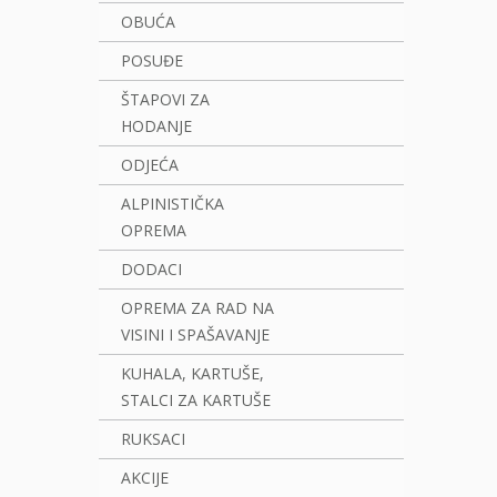
OBUĆA
POSUĐE
ŠTAPOVI ZA
HODANJE
ODJEĆA
ALPINISTIČKA
OPREMA
DODACI
OPREMA ZA RAD NA
VISINI I SPAŠAVANJE
KUHALA, KARTUŠE,
STALCI ZA KARTUŠE
RUKSACI
AKCIJE