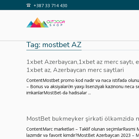
+387 33 714 430
Home
Tag: mostbet AZ
Tag: mostbet AZ
1xbet Azerbaycan,1xbet az merc saytı, 
1xbet az, Azerbaycan merc saytlari
ContentMostbet promo kod nədir və nəcə istifadə olunur
– Bonus və aksiyalarƏn yaxşı lisenziyalı kazinonu necə
imkanlarMostBet-də hadisələr ...
MostBet bukmeyker şirkəti ölkəmzidə n
ContentMərc marketləri – Təklif olunan seçimlərRəsmi 
lazımdır və favorit kimdir?MostBet Azerbaycan 2023 – 