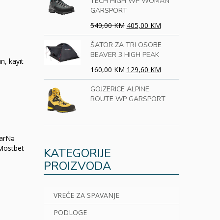
TECH HIGH WP WOMAN
GARSPORT
540,00 KM
405,00 KM
ŠATOR ZA TRI OSOBE
BEAVER 3 HIGH PEAK
n, kayıt
160,00 KM
129,60 KM
GOJZERICE ALPINE
ROUTE WP GARSPORT
larNə
iMostbet
KATEGORIJE
PROIZVODA
VREĆE ZA SPAVANJE
PODLOGE