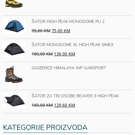
ŠATOR HIGH PEAK MONODOME PU 2
95,00 KM
75,00 KM
ŠATOR MONODOME XL HIGH PEAK SIMEX
160,00 KM
136,00 KM
GOJZERICE HIMALAYA WP GARSPORT
ŠATOR ZA TRI OSOBE BEAVER 3 HIGH PEAK
160,00 KM
129,60 KM
KATEGORIJE PROIZVODA