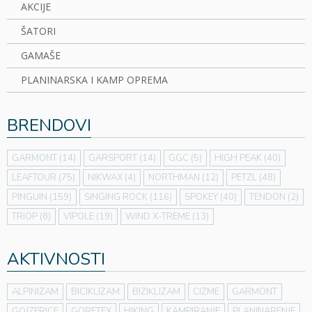
AKCIJE
ŠATORI
GAMAŠE
PLANINARSKA I KAMP OPREMA
BRENDOVI
GARMONT
(14)
GARSPORT
(14)
GGC
(5)
HIGH PEAK
(40)
LEAFTOUR
(75)
NIKWAX
(4)
NORTHMAN
(12)
PETZL
(48)
PINGUIN
(159)
SINGING ROCK
(116)
SPOKEY
(40)
TENDON
(2)
TRIOP
(8)
VIPOLE
(19)
WIND X-TREME
(13)
AKTIVNOSTI
ALPINIZAM
BICIKLIZAM
BIZIKLIZAM
CIZME
GARMONT
GOJZERICE
GORETEX
HIKING
KAMPIRANJE
PLANINARENJE