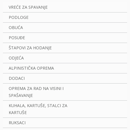
VREĆE ZA SPAVANJE
PODLOGE
OBUĆA
POSUĐE
ŠTAPOVI ZA HODANJE
ODJEĆA
ALPINISTIČKA OPREMA
DODACI
OPREMA ZA RAD NA VISINI I
SPAŠAVANJE
KUHALA, KARTUŠE, STALCI ZA
KARTUŠE
RUKSACI