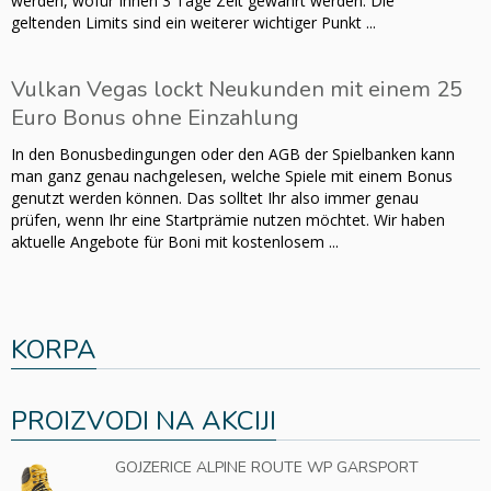
werden, wofür Ihnen 3 Tage Zeit gewährt werden. Die
geltenden Limits sind ein weiterer wichtiger Punkt ...
Vulkan Vegas lockt Neukunden mit einem 25
Euro Bonus ohne Einzahlung
In den Bonusbedingungen oder den AGB der Spielbanken kann
man ganz genau nachgelesen, welche Spiele mit einem Bonus
genutzt werden können. Das solltet Ihr also immer genau
prüfen, wenn Ihr eine Startprämie nutzen möchtet. Wir haben
aktuelle Angebote für Boni mit kostenlosem ...
KORPA
PROIZVODI NA AKCIJI
GOJZERICE ALPINE ROUTE WP GARSPORT