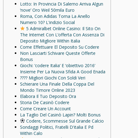
Lotto: In Provincia Di Salerno Arriva Algun
‘nove’ Oro Weil 50mila Euro
Roma, Con Adidas Torna La Anello
Numero 10? L'indizio Social
5 Admiralbet Online Casino: Il Sito On
The Internet Con L’offerta Con Assenza Di
Deposito Migliore Within Italia
Come Effettuare El Deposito Su Codere
Non Lasciarti Schivare Queste Offerte
Bonus
Giochi: ‘codere Italia’ E ‘obiettivo 2016’
Insieme Per La Nuova Sfida A Good Enada
???? Migliori Giochi Con Soldi Veri
Schierare Una Finale Della Coppa Del
Mondo Timore Online 2023
Elabora Il Tuo Deposito Ora
Storia De Casinò Codere
Come Creare Un Account
La Taglio Del Casinò Lapin? Molti Bonus
Codere, Scommesse Sul Grande Calcio
Sondaggi Politici, Fratelli D'italia E Pd
Within Calo