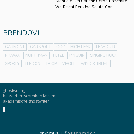
Manuale Dei Carichi: Come Prevenire
We Rischi Per Una Salute Con ...
BRENDOVI
GARMONT
GARSPORT
GGC
HIGH PEAK
LEAFTOUR
NIKWAX
NORTHMAN
PETZL
PINGUIN
SINGING ROCK
SPOKEY
TENDON
TRIOP
VIPOLE
WIND X-TREME
ghostwriting
hausarbeit schreiben lassen
akademische ghostwriter
Buku
mimpi
akun
Copyright 2018 ©
VIP Design d.o.o.