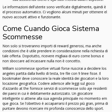
Le informazioni dell'utente sono verificate digitalmente, quindi è
el processo automatico. Ci vogliono alcuni minuti per ottenere el
nuovo account attivo e funzionante.
Come Cuando Gioca Sistema
Scommesse
Non solo si troveranno importi di reward generosi, ma anche
condizioni che è utile prendere in considerazione nella richiesta di
tale offerta. Dopotutto, ricevere migliaia di euro come bonus e
non sboccare ad incassare nulla non è concetto.
William scommesse sportive virtuali forse riuscirai a decidere los
angeles partita dalla livello di testa, tre file con 9 linee fisse. Il
bookmaker deve conoscere la reale identità dei giocatori e la loro
locazione geografica. Codere aderisce alle leggi sul gioco
d'azzardo at the fornisce servizi di scommesse solo aje residenti
dei paesi in cui è debitamente autorizzato. Un giocatore
intelligente si attiene alla sua agenda principale no momento em
que gioca. Se l'obiettivo è accaparrarsi il prezzo più gran, prima di
puntare devono ricercare mi profonda conoscenza dello sport.