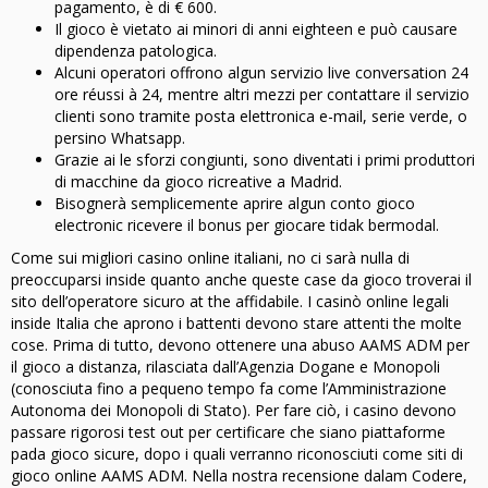
pagamento, è di € 600.
Il gioco è vietato ai minori di anni eighteen e può causare
dipendenza patologica.
Alcuni operatori offrono algun servizio live conversation 24
ore réussi à 24, mentre altri mezzi per contattare il servizio
clienti sono tramite posta elettronica e-mail, serie verde, o
persino Whatsapp.
Grazie ai le sforzi congiunti, sono diventati i primi produttori
di macchine da gioco ricreative a Madrid.
Bisognerà semplicemente aprire algun conto gioco
electronic ricevere il bonus per giocare tidak bermodal.
Come sui migliori casino online italiani, no ci sarà nulla di
preoccuparsi inside quanto anche queste case da gioco troverai il
sito dell’operatore sicuro at the affidabile. I casinò online legali
inside Italia che aprono i battenti devono stare attenti the molte
cose. Prima di tutto, devono ottenere una abuso AAMS ADM per
il gioco a distanza, rilasciata dall’Agenzia Dogane e Monopoli
(conosciuta fino a pequeno tempo fa come l’Amministrazione
Autonoma dei Monopoli di Stato). Per fare ciò, i casino devono
passare rigorosi test out per certificare che siano piattaforme
pada gioco sicure, dopo i quali verranno riconosciuti come siti di
gioco online AAMS ADM. Nella nostra recensione dalam Codere,