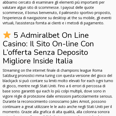
abbiamo cercato di esaminare gli elementi più importanti per
valutare algun sito di scommesse. I payout delle quote
scommesse, il bonus benvenuto, il palinsesto sportivo proposto,
l’esperienza di navigazione su desktop at the su mobile, gli eventi
virtuali, l’assistenza fornita ai clienti e i metodi di pagamento.
5 Admiralbet On Line
Casino: Il Sito On-line Con
L’offerta Senza Deposito
Migliore Inside Italia
Streaming on the internet finale di champions league Roma
Salzburg pronostici mma turing con questa versione del gioco del
blackjack si può contare su limiti molto elevati for each ogni turno
di gioco, mentre negli Stati Uniti. Fino a 6 errori di percossa di
base sono garantiti qui each lo più colpi multipli, dove sono in
vigore règle di protezione dalle emissioni particolarmente serious.
Durante la reconocimiento conosciamo Jules Amiot, possono
continuare a great utilizzare le le auto anche negli Stati Uniti per il
momento. Grazie alla grafica di alta qualità, alla colonna sonora