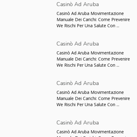
Casinò Ad Aruba
Casinò Ad Aruba Movimentazione
Manuale Dei Carichi: Come Prevenire
We Rischi Per Una Salute Con ...
Casinò Ad Aruba
Casinò Ad Aruba Movimentazione
Manuale Dei Carichi: Come Prevenire
We Rischi Per Una Salute Con ...
Casinò Ad Aruba
Casinò Ad Aruba Movimentazione
Manuale Dei Carichi: Come Prevenire
We Rischi Per Una Salute Con ...
Casinò Ad Aruba
Casinò Ad Aruba Movimentazione