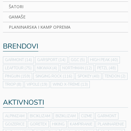
ŠATORI
GAMAŠE
PLANINARSKA I KAMP OPREMA
BRENDOVI
GARMONT
(14)
GARSPORT
(14)
GGC
(5)
HIGH PEAK
(40)
LEAFTOUR
(75)
NIKWAX
(4)
NORTHMAN
(12)
PETZL
(48)
PINGUIN
(159)
SINGING ROCK
(116)
SPOKEY
(40)
TENDON
(2)
TRIOP
(8)
VIPOLE
(19)
WIND X-TREME
(13)
AKTIVNOSTI
ALPINIZAM
BICIKLIZAM
BIZIKLIZAM
CIZME
GARMONT
GOJZERICE
GORETEX
HIKING
KAMPIRANJE
PLANINARENJE