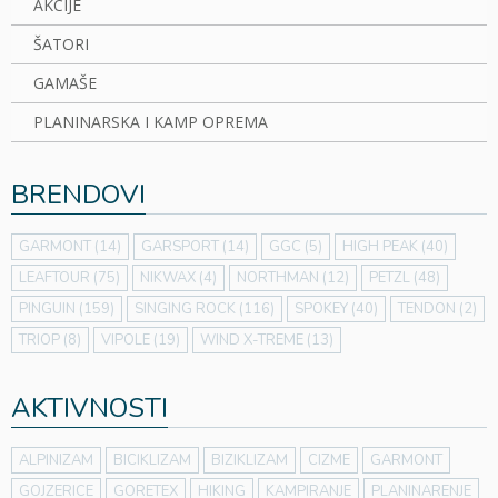
AKCIJE
ŠATORI
GAMAŠE
PLANINARSKA I KAMP OPREMA
BRENDOVI
GARMONT
(14)
GARSPORT
(14)
GGC
(5)
HIGH PEAK
(40)
LEAFTOUR
(75)
NIKWAX
(4)
NORTHMAN
(12)
PETZL
(48)
PINGUIN
(159)
SINGING ROCK
(116)
SPOKEY
(40)
TENDON
(2)
TRIOP
(8)
VIPOLE
(19)
WIND X-TREME
(13)
AKTIVNOSTI
ALPINIZAM
BICIKLIZAM
BIZIKLIZAM
CIZME
GARMONT
GOJZERICE
GORETEX
HIKING
KAMPIRANJE
PLANINARENJE