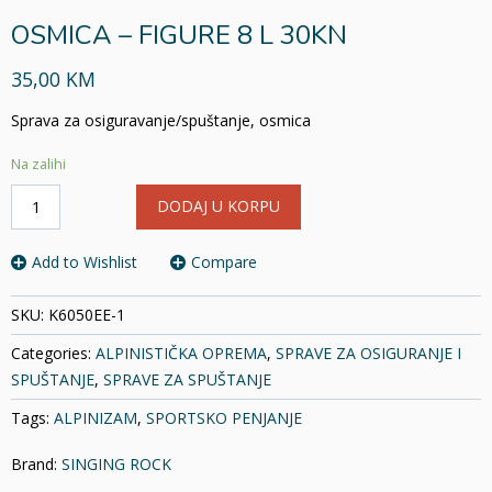
OSMICA – FIGURE 8 L 30KN
35,00 KM
Sprava za osiguravanje/spuštanje, osmica
Na zalihi
OSMICA
DODAJ U KORPU
-
FIGURE
8
Add to Wishlist
Compare
L
30KN
SKU:
K6050EE-1
količina
Categories:
ALPINISTIČKA OPREMA
,
SPRAVE ZA OSIGURANJE I
SPUŠTANJE
,
SPRAVE ZA SPUŠTANJE
Tags:
ALPINIZAM
,
SPORTSKO PENJANJE
Brand:
SINGING ROCK