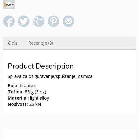
Opis
Recenzije (0)
Product Description
Sprava za osiguravanje/spuštanje, osmica
Boja:
titanium
Težina:
85 g (3 oz)
Materi,al:
light alloy
Nosivost:
25 kN