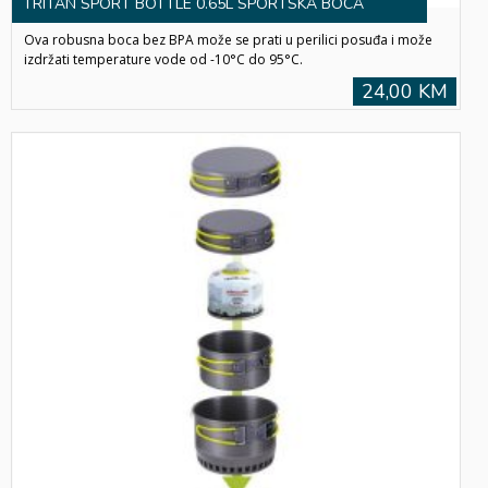
TRITAN SPORT BOTTLE 0.65L SPORTSKA BOCA
Ova robusna boca bez BPA može se prati u perilici posuđa i može
izdržati temperature vode od -10°C do 95°C.
24,00 KM