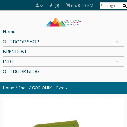
(0)
(0):
0,00 KM
Home
OUTDOOR SHOP
BRENDOVI
INFO
OUTDOOR BLOG
Home
Shop
GORIONIK – Pyro
SOLD OUT!