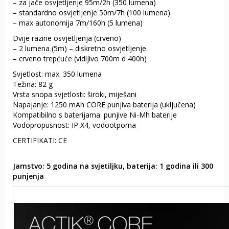
– za jače osvjetljenje 95m/2h (350 lumena)
– standardno osvjetljenje 50m/7h (100 lumena)
– max autonomija 7m/160h (5 lumena)
Dvije razine osvjetljenja (crveno)
– 2 lumena (5m) – diskretno osvjetljenje
– crveno trepćuće (vidljivo 700m d 400h)
Svjetlost: max. 350 lumena
Težina: 82 g
Vrsta snopa svjetlosti: široki, miješani
Napajanje: 1250 mAh CORE punjiva baterija (uključena)
Kompatibilno s baterijama: punjive Ni-Mh baterije
Vodopropusnost: IP X4, vodootporna
CERTIFIKATI: CE
Jamstvo: 5 godina na svjetiljku, baterija: 1 godina ili 300
punjenja