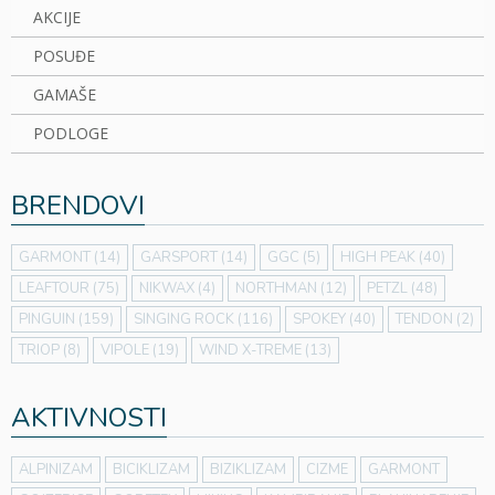
AKCIJE
POSUĐE
GAMAŠE
PODLOGE
BRENDOVI
GARMONT
(14)
GARSPORT
(14)
GGC
(5)
HIGH PEAK
(40)
LEAFTOUR
(75)
NIKWAX
(4)
NORTHMAN
(12)
PETZL
(48)
PINGUIN
(159)
SINGING ROCK
(116)
SPOKEY
(40)
TENDON
(2)
TRIOP
(8)
VIPOLE
(19)
WIND X-TREME
(13)
AKTIVNOSTI
ALPINIZAM
BICIKLIZAM
BIZIKLIZAM
CIZME
GARMONT