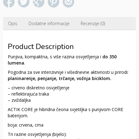
Opis
Dodatne informacije
Recenzije (0)
Product Description
Punjiva, kompaktna, s više razina osvjetljenja i
do 350
lumena
.
Pogodna za sve intenzivnije i višednevne aktivnosti u prirodi:
planinarenje, penjanje, trčanje, vožnja biciklom.
– crveno diskretno osvjetljenje
– reflektirajuća traka
– zviždaljka
ACTIK CORE je hibridna čeona svjetiljka s punjivom CORE
baterijom.
boja: crvena, crna
Tri razine osvjetljenja (bijelo):