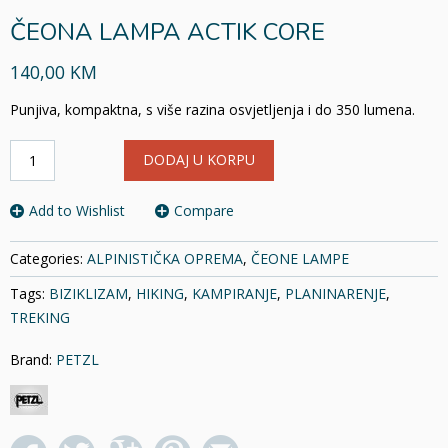
ČEONA LAMPA ACTIK CORE
140,00 KM
Punjiva, kompaktna, s više razina osvjetljenja i do 350 lumena.
ČEONA
DODAJ U KORPU
LAMPA
ACTIK
CORE
Add to Wishlist
Compare
količina
Categories:
ALPINISTIČKA OPREMA
,
ČEONE LAMPE
Tags:
BIZIKLIZAM
,
HIKING
,
KAMPIRANJE
,
PLANINARENJE
,
TREKING
Brand:
PETZL