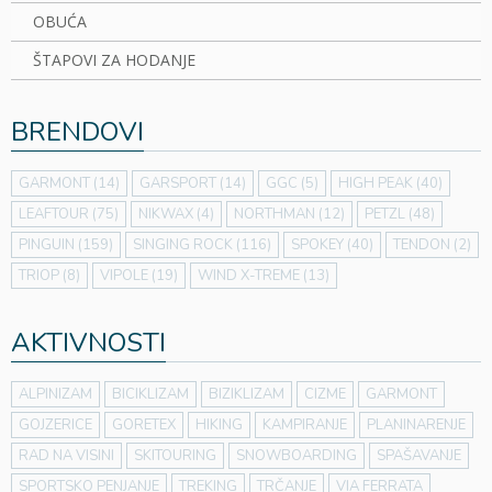
OBUĆA
ŠTAPOVI ZA HODANJE
BRENDOVI
GARMONT
(14)
GARSPORT
(14)
GGC
(5)
HIGH PEAK
(40)
LEAFTOUR
(75)
NIKWAX
(4)
NORTHMAN
(12)
PETZL
(48)
PINGUIN
(159)
SINGING ROCK
(116)
SPOKEY
(40)
TENDON
(2)
TRIOP
(8)
VIPOLE
(19)
WIND X-TREME
(13)
AKTIVNOSTI
ALPINIZAM
BICIKLIZAM
BIZIKLIZAM
CIZME
GARMONT
GOJZERICE
GORETEX
HIKING
KAMPIRANJE
PLANINARENJE
RAD NA VISINI
SKITOURING
SNOWBOARDING
SPAŠAVANJE
SPORTSKO PENJANJE
TREKING
TRČANJE
VIA FERRATA