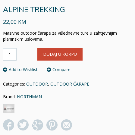
ALPINE TREKKING
22,00 KM
Masivne outdoor čarape za višednevne ture u zahtjevnijim
planinskim uslovima.
ALPINE
DODAJ U KORPU
TREKKING
količina
Add to Wishlist
Compare
Categories:
OUTDOOR
,
OUTDOOR ČARAPE
Brand:
NORTHMAN