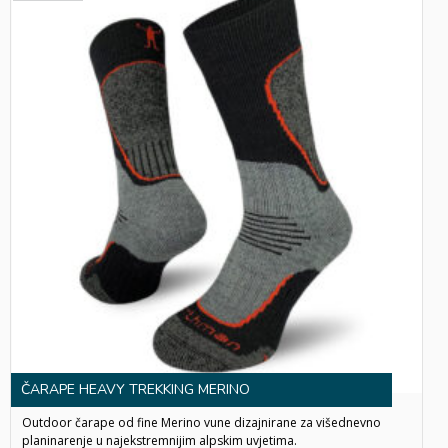
SOLD
OUT!
ČARAPE HEAVY TREKKING MERINO
Outdoor čarape od fine Merino vune dizajnirane za višednevno
planinarenje u najekstremnijim alpskim uvjetima.