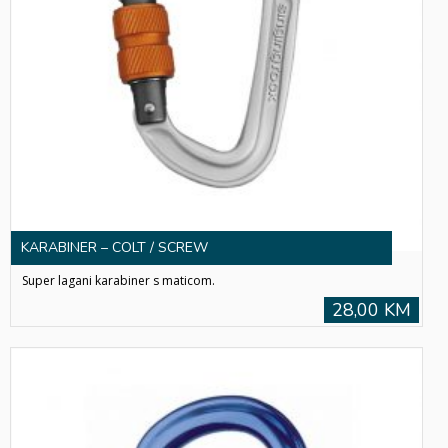
KARABINER – COLT / SCREW
Super lagani karabiner s maticom.
28,00 KM