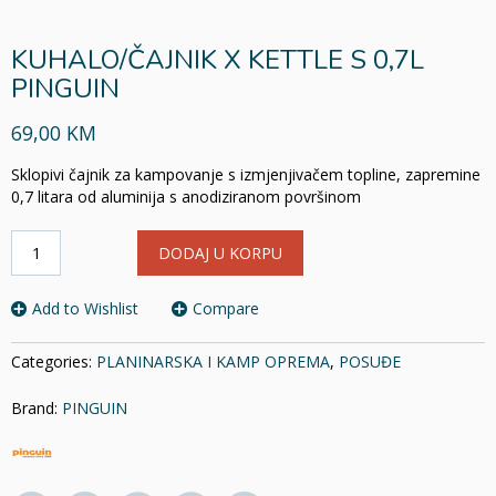
KUHALO/ČAJNIK X KETTLE S 0,7L
PINGUIN
69,00 KM
Sklopivi čajnik za kampovanje s izmjenjivačem topline, zapremine
0,7 litara od aluminija s anodiziranom površinom
KUHALO/
DODAJ U KORPU
ČAJNIK
X
KETTLE
Add to Wishlist
Compare
S
0,7L
Categories:
PLANINARSKA I KAMP OPREMA
,
POSUĐE
PINGUIN
količina
Brand:
PINGUIN