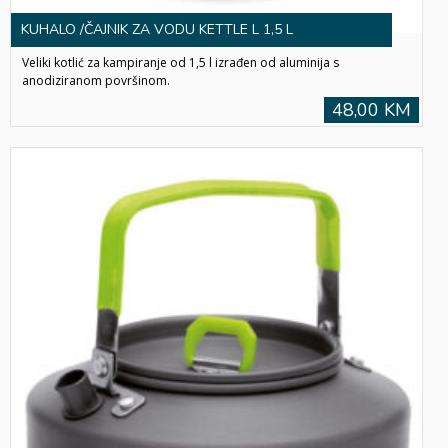
KUHALO /ČAJNIK ZA VODU KETTLE L 1,5 L
Veliki kotlić za kampiranje od 1,5 l izrađen od aluminija s
anodiziranom površinom.
48,00 KM