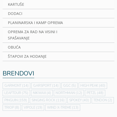
KARTUŠE
DODACI
PLANINARSKA I KAMP OPREMA
OPREMA ZA RAD NA VISINI I
SPAŠAVANJE
OBUĆA
ŠTAPOVI ZA HODANJE
BRENDOVI
GARMONT
(14)
GARSPORT
(14)
GGC
(5)
HIGH PEAK
(40)
LEAFTOUR
(75)
NIKWAX
(4)
NORTHMAN
(12)
PETZL
(48)
PINGUIN
(159)
SINGING ROCK
(116)
SPOKEY
(40)
TENDON
(2)
TRIOP
(8)
VIPOLE
(19)
WIND X-TREME
(13)