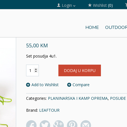
Login
Wishlist
(0)
HOME
OUTDOOR
SET POSUĐA LEAFTOUR 4/1 1
55,00 KM
Set posudja 4u1.
SET
DODAJ U KORPU
POSUĐA
LEAFTOUR
4/1
Add to Wishlist
Compare
15P201
količina
Categories:
PLANINARSKA I KAMP OPREMA
,
POSUĐE
Brand:
LEAFTOUR