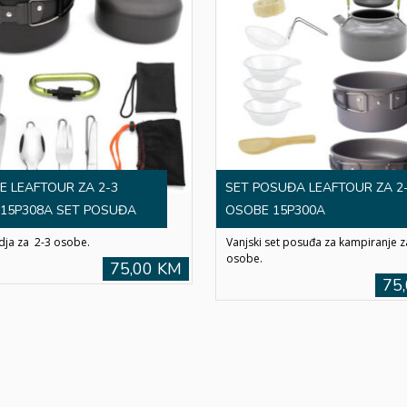
E LEAFTOUR ZA 2-3
SET POSUĐA LEAFTOUR ZA 2
15P308A SET POSUĐA
OSOBE 15P300A
dja za 2-3 osobe.
Vanjski set posuđa za kampiranje z
osobe.
75,00 KM
75