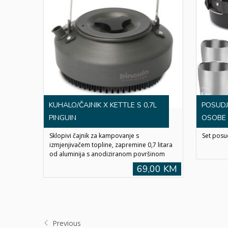
KUHALO/ČAJNIK X KETTLE S 0,7L
POSUDJ
PINGUIN
OSOBE 
Sklopivi čajnik za kampovanje s
Set posu
izmjenjivačem topline, zapremine 0,7 litara
od aluminija s anodiziranom površinom
69,00 KM
Previous