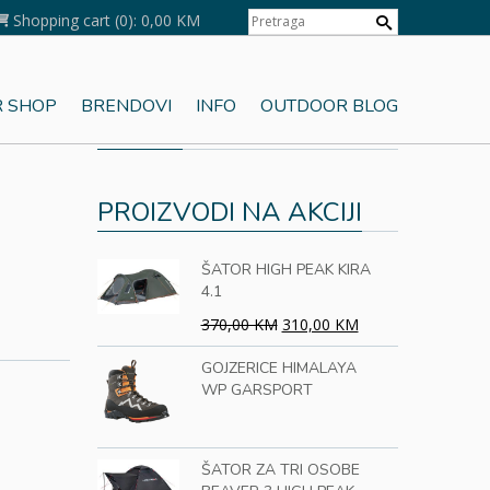
Shopping cart
(0):
0,00 KM
 SHOP
BRENDOVI
INFO
OUTDOOR BLOG
KORPA
5P201
PROIZVODI NA AKCIJI
ŠATOR HIGH PEAK KIRA
4.1
370,00 KM
310,00 KM
GOJZERICE HIMALAYA
WP GARSPORT
ŠATOR ZA TRI OSOBE