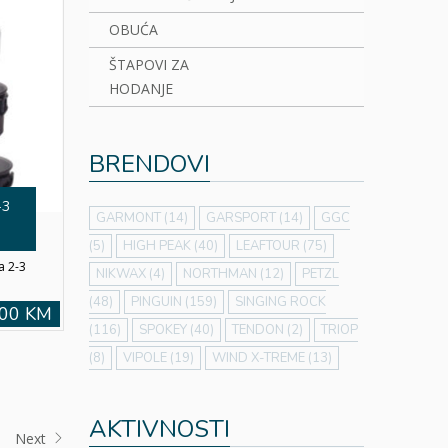
OBUĆA
ŠTAPOVI ZA
HODANJE
BRENDOVI
-3
GARMONT
(14)
GARSPORT
(14)
GGC
(5)
HIGH PEAK
(40)
LEAFTOUR
(75)
a 2-3
NIKWAX
(4)
NORTHMAN
(12)
PETZL
(48)
PINGUIN
(159)
SINGING ROCK
,00 KM
(116)
SPOKEY
(40)
TENDON
(2)
TRIOP
(8)
VIPOLE
(19)
WIND X-TREME
(13)
AKTIVNOSTI
Next