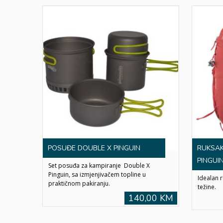
POSUĐE DOUBLE X PINGUIN
RUKSAK
PINGUI
Set posuđa za kampiranje Double X
Pinguin, sa izmjenjivačem topline u
Idealan r
praktičnom pakiranju.
težine.
140,00 KM