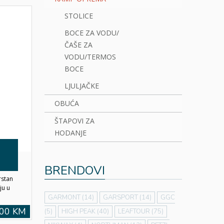
STOLICE
BOCE ZA VODU/
ČAŠE ZA
VODU/TERMOS
BOCE
LJULJAČKE
OBUĆA
ŠTAPOVI ZA
HODANJE
BRENDOVI
rstan
ju u
GARMONT
(14)
GARSPORT
(14)
GGC
,00 KM
(5)
HIGH PEAK
(40)
LEAFTOUR
(75)