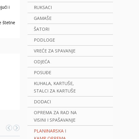
ući i
RUKSACI
GAMAŠE
e štetne
ŠATORI
PODLOGE
VREĆE ZA SPAVANJE
ODJEĆA
POSUĐE
KUHALA, KARTUŠE,
STALCI ZA KARTUŠE
DODACI
OPREMA ZA RAD NA
VISINI I SPAŠAVANJE
PLANINARSKA I
KAMP OPREMA