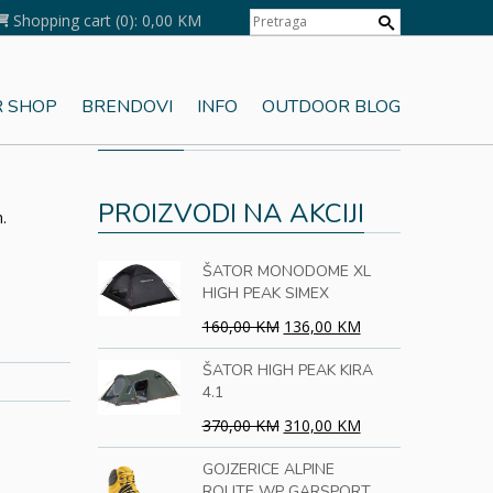
Shopping cart
(0):
0,00 KM
 SHOP
BRENDOVI
INFO
OUTDOOR BLOG
KORPA
PROIZVODI NA AKCIJI
.
ŠATOR MONODOME XL
HIGH PEAK SIMEX
160,00 KM
136,00 KM
ŠATOR HIGH PEAK KIRA
4.1
370,00 KM
310,00 KM
GOJZERICE ALPINE
ROUTE WP GARSPORT