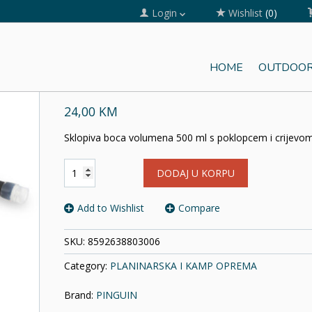
Login
Wishlist
(0)
HOME
OUTDOOR
SOFT BOTTLE HOSE 500ml
24,00 KM
Sklopiva boca volumena 500 ml s poklopcem i crijevom
SOFT
DODAJ U KORPU
BOTTLE
HOSE
500ml
Add to Wishlist
Compare
količina
SKU:
8592638803006
Category:
PLANINARSKA I KAMP OPREMA
Brand:
PINGUIN