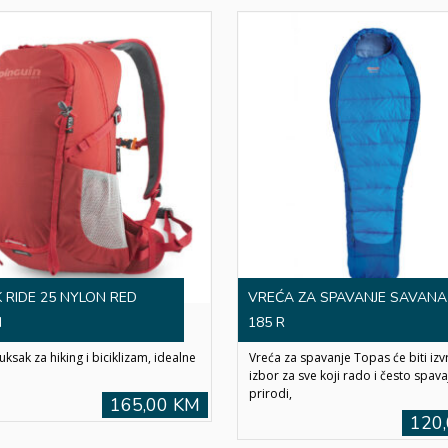
 RIDE 25 NYLON RED
VREĆA ZA SPAVANJE SAVANA
N
185 R
uksak za hiking i biciklizam, idealne
Vreća za spavanje Topas će biti izv
izbor za sve koji rado i često spava
prirodi,
165,00 KM
120