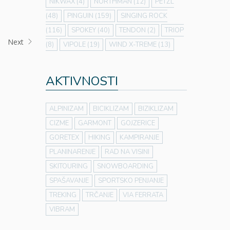
NIKWAX
(4)
NORTHMAN
(12)
PETZL
(48)
PINGUIN
(159)
SINGING ROCK
(116)
SPOKEY
(40)
TENDON
(2)
TRIOP
Next
(8)
VIPOLE
(19)
WIND X-TREME
(13)
AKTIVNOSTI
ALPINIZAM
BICIKLIZAM
BIZIKLIZAM
CIZME
GARMONT
GOJZERICE
GORETEX
HIKING
KAMPIRANJE
PLANINARENJE
RAD NA VISINI
SKITOURING
SNOWBOARDING
SPAŠAVANJE
SPORTSKO PENJANJE
TREKING
TRČANJE
VIA FERRATA
VIBRAM