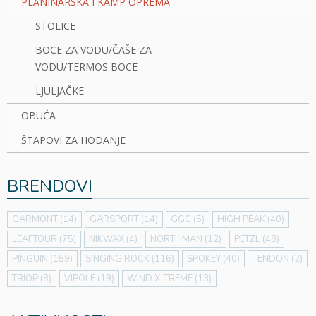
PLANINARSKA I KAMP OPREMA
STOLICE
BOCE ZA VODU/ČAŠE ZA
VODU/TERMOS BOCE
LJULJAČKE
OBUĆA
ŠTAPOVI ZA HODANJE
BRENDOVI
GARMONT
(14)
GARSPORT
(14)
GGC
(5)
HIGH PEAK
(40)
LEAFTOUR
(75)
NIKWAX
(4)
NORTHMAN
(12)
PETZL
(48)
PINGUIN
(159)
SINGING ROCK
(116)
SPOKEY
(40)
TENDON
(2)
TRIOP
(8)
VIPOLE
(19)
WIND X-TREME
(13)