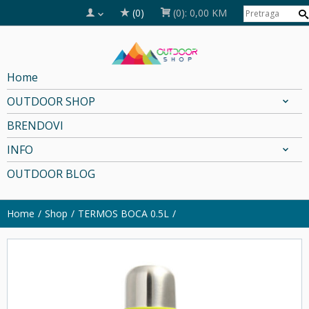
(0)
(0):
0,00 KM
Home
OUTDOOR SHOP
BRENDOVI
INFO
OUTDOOR BLOG
Home
Shop
TERMOS BOCA 0.5L