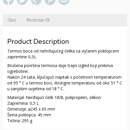
Opis
Recenzije (0)
Product Description
Termos boca od nehrđajućeg čelika sa vijčanim poklopcem
zapremine 0,5L
Brušena površina termosa daje trajni izgled koji prekriva
ogrebotine.
Nakon 24 sata, ključajući napitak s početnom temperaturom
od 95 ° C u termos boci, dostigne temperaturu od oko 51 ° C
u vanjskim uvjetima od 18 ° C.
Materijal: Nerđajući čelik 18/8, polipropilen, silikon
Zapremina: 0,5 L
Dimenzije: ⌀245 x 65 mm
Širina poklopca: 45 mm
Težina: 295 g