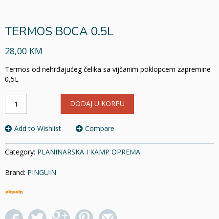
TERMOS BOCA 0.5L
28,00 KM
Termos od nehrđajućeg čelika sa vijčanim poklopcem zapremine
0,5L
TERMOS
DODAJ U KORPU
BOCA
0.5L
količina
Add to Wishlist
Compare
Category:
PLANINARSKA I KAMP OPREMA
Brand:
PINGUIN