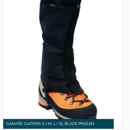
GAMAŠE GAITERS S / M, L / XL BLACK PINGUIN